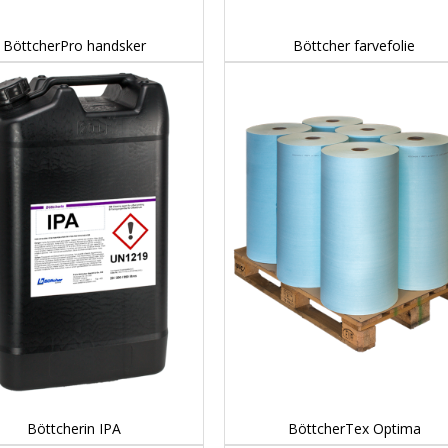
DETAILS...
DETAILS...
BöttcherPro handsker
Böttcher farvefolie
DETAILS...
DETAILS...
Böttcherin IPA
BöttcherTex Optima