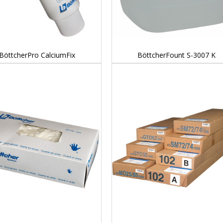
DETAILS...
DETAILS...
BöttcherPro CalciumFix
BöttcherFount S-3007 K