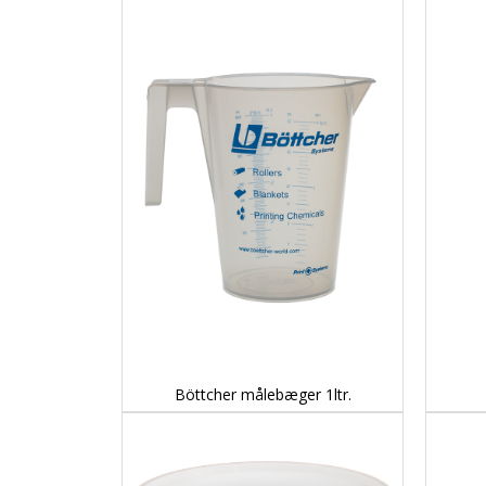
DETAILS...
Böttcher målebæger 1ltr.