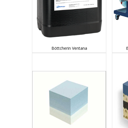
DETAILS...
Böttcherin Ventana
B