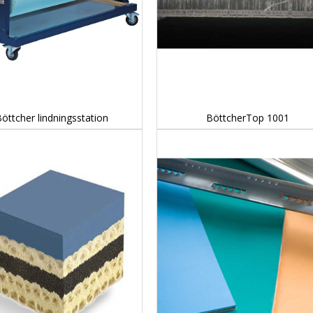
DETAILS...
DETAILS...
öttcher lindningsstation
BöttcherTop 1001