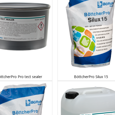
DETAILS...
DETAILS...
ttcherPro Pro tect sealer
BöttcherPro Silux 15