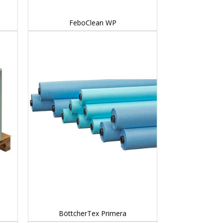
DETAILS...
FeboClean WP
DETAILS...
BöttcherTex Primera