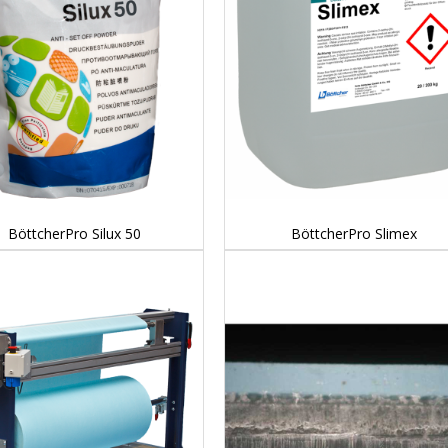
DETAILS...
DETAILS...
BöttcherPro Silux 50
BöttcherPro Slimex