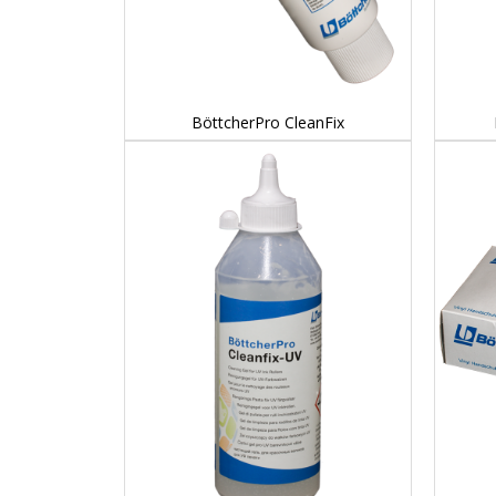
DETAILS...
BöttcherPro CleanFix