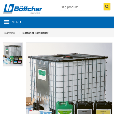
MENU
—›
Startside
Böttcher kemikalier