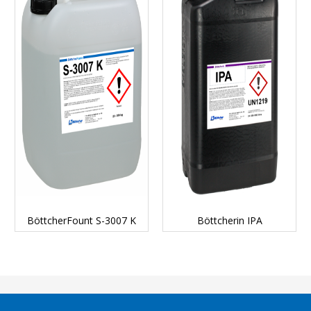
DETAILS...
DETAILS...
BöttcherFount S-3007 K
Böttcherin IPA