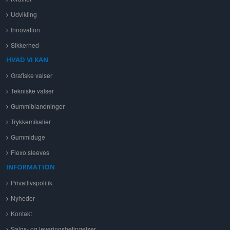
Udvikling
Innovation
Sikkerhed
HVAD VI KAN
Grafiske valser
Tekniske valser
Gummiblandninger
Trykkemikalier
Gummiduge
Flexo sleeves
INFORMATION
Privatlivspolitik
Nyheder
Kontakt
Salgs- og leveringsbetingelser