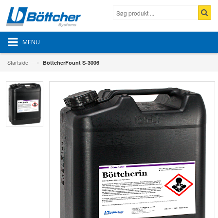
MENU
—›
Startside
BöttcherFount S-3006