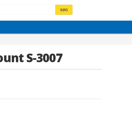
SØG
ount S-3007