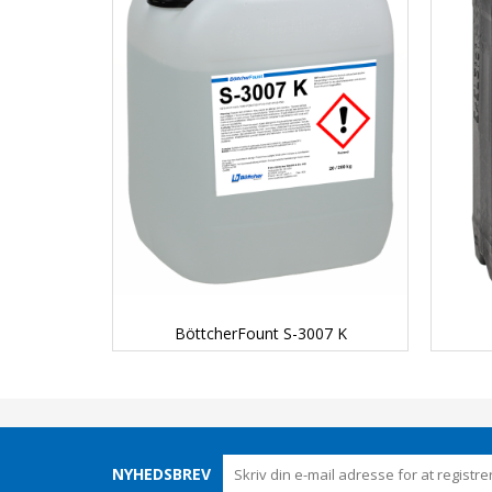
DETAILS...
BöttcherFount S-3007 K
NYHEDSBREV