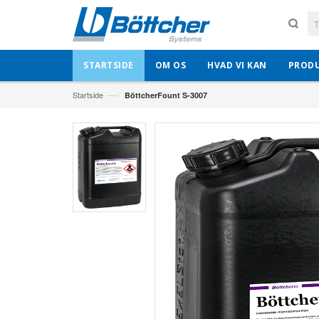
STARTSIDE
OM OS
HVAD VI KAN
PROD
—›
Startside
BöttcherFount S-3007