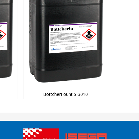
DETAILS...
BöttcherFount S-3010
Bö