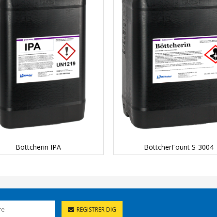
DETAILS...
DETAILS...
Böttcherin IPA
BöttcherFount S-3004
REGISTRER DIG