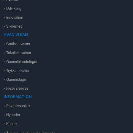
Udvikling
Innovation
Sikkerhed
HVAD VI KAN
Grafiske valser
Tekniske valser
Gummiblandninger
Trykkemikalier
Gummiduge
Flexo sleeves
INFORMATION
Privatlivspolitik
Nyheder
Kontakt
Salgs- og leveringsbetingelser