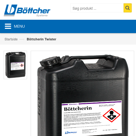
MENU
—›
Startside
Böttcherin Twister