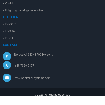
Kontakt
Salgs- og leveringsbetingelser
CERTIFIKAT
ISO 9001
FOGRA
ISEGA
KONTAKT
Norgesvej 6 DK-8700 Horsens
+45 7626 9377
ms@boettcher-systems.com
© 2026. All Rights Reserved.
Powered by
WEBCITERS