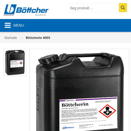
MENU
—›
Startside
Böttcherin 6003