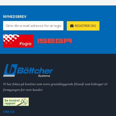
NYHEDSBREV
REGISTRER DIG
Vi har fokus på kvalitet som vores grundlæggende filosofi som bidrager til
fremgangen for vore kunder.
OM OS