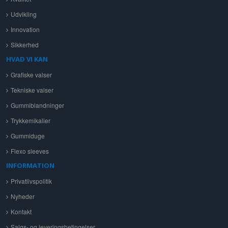
Udvikling
Innovation
Sikkerhed
HVAD VI KAN
Grafiske valser
Tekniske valser
Gummiblandninger
Trykkemikalier
Gummiduge
Flexo sleeves
INFORMATION
Privatlivspolitik
Nyheder
Kontakt
Salgs- og leveringsbetingelser