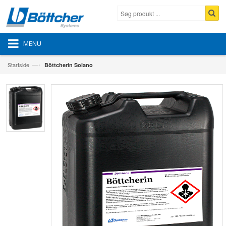
MENU
—›
Startside
Böttcherin Solano