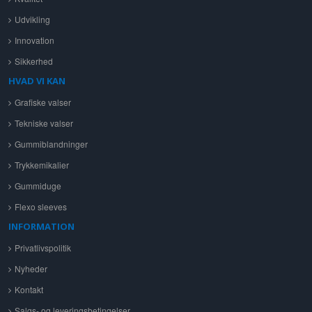
Udvikling
Innovation
Sikkerhed
HVAD VI KAN
Grafiske valser
Tekniske valser
Gummiblandninger
Trykkemikalier
Gummiduge
Flexo sleeves
INFORMATION
Privatlivspolitik
Nyheder
Kontakt
Salgs- og leveringsbetingelser