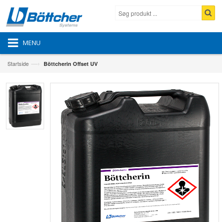
MENU
—›
Startside
Böttcherin Offset UV