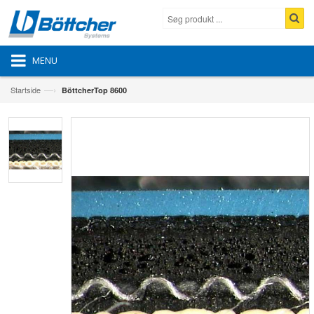
MENU
—›
Startside
BöttcherTop 8600