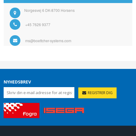
Norgesvej 6 DK-8700 Horsens
+45 7626 9377
ms@boettcher-systems.com
NYHEDSBREV
REGISTRER DIG